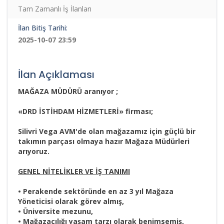
Tam Zamanlı İş İlanları
İlan Bitiş Tarihi:
2025-10-07 23:59
İlan Açıklaması
MAĞAZA MÜDÜRÜ aranıyor ;
«DRD İSTİHDAM HİZMETLERİ» firması;
Silivri Vega AVM'de olan mağazamız için güçlü bir
takımın parçası olmaya hazır Mağaza Müdürleri
arıyoruz.
GENEL NİTELİKLER VE İŞ TANIMI
• Perakende sektöründe en az 3 yıl Mağaza
Yöneticisi olarak görev almış,
• Üniversite mezunu,
• Mağazacılığı yaşam tarzı olarak benimsemiş,