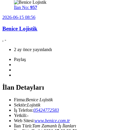
İlan No:
957
2026-06-15 08:56
Benice Lojistik
, -
2 ay önce yayınlandı
Paylaş
İlan Detayları
Firma:
Benice Lojistik
Sektör:
Lojistik
İş Telefon:
05424772583
Yetkili:
-
Web Sitesi:
www.benice.com.tr
İlan Türü:
Tam Zamanlı İş İlanları