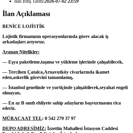
İlan Bitiş Tarihi:
2026-07-02 23:59
İlan Açıklaması
BENİCE LOJİSTİK
Lojistik firmamızın operasyonlarında görev alacak iş
arkadaşları arıyoruz.
Aranan Nitelikler:
— Eşya paketleme,taşıma ve yükleme işlerinde çalışabilecek,
— Tercihen Çatalca,Arnavutköy civarlarında ikamet
eden,askerlik görevini tamamlamış,
— İstanbul genelinde ve yurtiçinde çalışabilecek,seyahat engeli
olmayan,
— En az B sınıfı ehliyete sahip adayların başvurmasını rica
ederiz.
MÜRACAAT TEL
: 0 542 279 37 97
DEPO ADRESİMİZ:
İzzettin Mahallesi İstasyon Caddesi